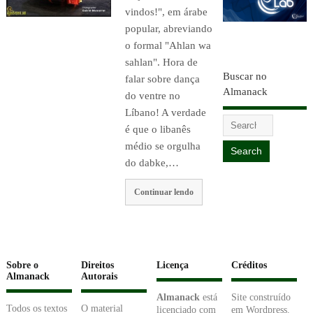
vindos!", em árabe
popular, abreviando
o formal "Ahlan wa
sahlan". Hora de
Buscar no
falar sobre dança
Almanack
do ventre no
Líbano! A verdade
é que o libanês
médio se orgulha
do dabke,…
Continuar lendo
Sobre o
Direitos
Licença
Créditos
Almanack
Autorais
Almanack
está
Site construído
Todos os textos
O material
licenciado com
em Wordpress.