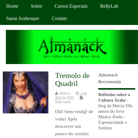
Home
Sobre
Cursos Especiais
BellyLab
Sarau Arabesque
Contato
Tremolo de
Almanack
Recomenda
Quadril
Rebeca
4 de
Reflexões sobre a
abril de 2016
Cultura Árabe
-
Rebecando
blog da Marcia Dib,
autora do livro
Olá! bem-vind@ de
Música Árabe -
volta! Após
Expressividade e
descrever um
Sutileza
pouco do cenário