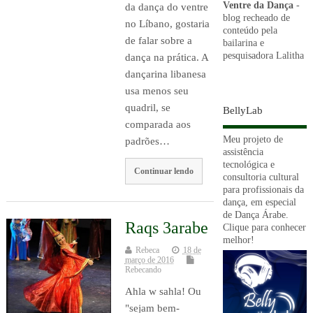
Ventre da Dança
-
da dança do ventre
blog recheado de
no Líbano, gostaria
conteúdo pela
de falar sobre a
bailarina e
pesquisadora Lalitha
dança na prática. A
dançarina libanesa
usa menos seu
quadril, se
BellyLab
comparada aos
Meu projeto de
padrões…
assistência
tecnológica e
Continuar lendo
consultoria cultural
para profissionais da
dança, em especial
de Dança Árabe.
Raqs 3arabe
Clique para conhecer
melhor!
Rebeca
18 de
março de 2016
Rebecando
Ahla w sahla! Ou
"sejam bem-