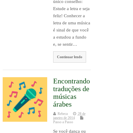
único conselho:
Estude a letra e seja
feliz! Conhecer a
letra de uma música
é sinal de que você
a estudou a fundo
e, se sentir…
Continuar lendo
Encontrando
traduções de
músicas
árabes
Rebeca
28 de
janeiro de 2014
Passo a Passo
Se você dança ou