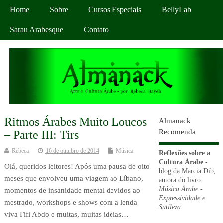
Home
Sobre
Cursos Especiais
BellyLab
Sarau Arabesque
Contato
Ritmos Árabes Muito Loucos
Almanack
Recomenda
– Parte III: Tirs
Rebeca
16 de outubro de 2014
Música
Reflexões sobre a
Cultura Árabe
-
Olá, queridos leitores! Após uma pausa de oito
blog da Marcia Dib,
meses que envolveu uma viagem ao Líbano,
autora do livro
Música Árabe -
momentos de insanidade mental devidos ao
Expressividade e
mestrado, workshops e shows com a lenda
Sutileza
viva Fifi Abdo e muitas, muitas ideias…