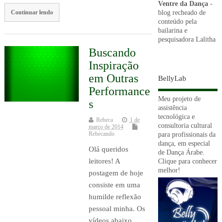
Ventre da Dança
-
blog recheado de
Continuar lendo
conteúdo pela
bailarina e
pesquisadora Lalitha
Buscando
Inspiração
em Outras
BellyLab
Performance
Meu projeto de
s
assistência
tecnológica e
Rebeca
1 de
consultoria cultural
março de 2014
Rebecando
para profissionais da
dança, em especial
Olá queridos
de Dança Árabe.
leitores! A
Clique para conhecer
melhor!
postagem de hoje
consiste em uma
humilde reflexão
pessoal minha. Os
vídeos abaixo