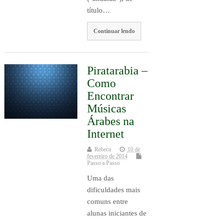
título…
Continuar lendo
Piratarabia –
Como
Encontrar
Músicas
Árabes na
Internet
Rebeca
10 de
fevereiro de 2014
Passo a Passo
Uma das
dificuldades mais
comuns entre
alunas iniciantes de