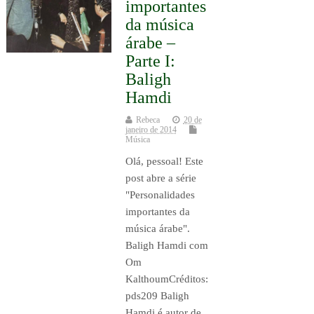
importantes
da música
árabe –
Parte I:
Baligh
Hamdi
Rebeca
20 de
janeiro de 2014
Música
Olá, pessoal! Este
post abre a série
"Personalidades
importantes da
música árabe".
Baligh Hamdi com
Om
KalthoumCréditos:
pds209 Baligh
Hamdi é autor de