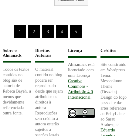
1
2
3
4
5
Sobre o
Direitos
Licença
Créditos
Almanack
Autorais
Almanack
está
Site construído
Todos os textos
O material
licenciado com
em Wordpress.
contidos no
contido no blog
uma Licença
Tema:
blog são de
poderá ser
Creative
Mesocolumn
autoria de
reproduzido
Commons -
Theme
Rebeca Bayeh, a
desde que sejam
Atribuição 4.0
(Dezzain)
menos que
atribuídos os
Internacional
.
Design do logo
devidamente
direitos à
pessoal e das
referenciada
autora.
artes referentes
outra fonte.
Reproduções
ao BellyLab e
sem crédito à
ao Sarau
autora estarão
Arabesque:
sujeitos a
Eduardo
sanções legais.
Leandro