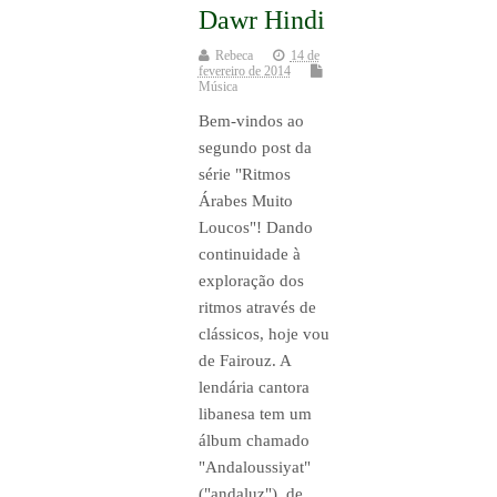
Dawr Hindi
Rebeca
14 de
fevereiro de 2014
Música
Bem-vindos ao
segundo post da
série "Ritmos
Árabes Muito
Loucos"! Dando
continuidade à
exploração dos
ritmos através de
clássicos, hoje vou
de Fairouz. A
lendária cantora
libanesa tem um
álbum chamado
"Andaloussiyat"
("andaluz"), de