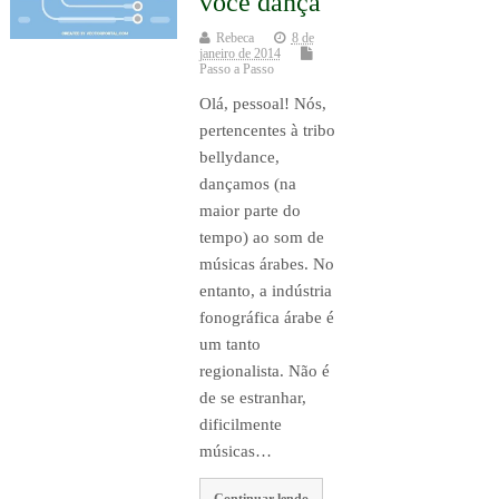
você dança
Rebeca
8 de
janeiro de 2014
Passo a Passo
Olá, pessoal! Nós,
pertencentes à tribo
bellydance,
dançamos (na
maior parte do
tempo) ao som de
músicas árabes. No
entanto, a indústria
fonográfica árabe é
um tanto
regionalista. Não é
de se estranhar,
dificilmente
músicas…
Continuar lendo