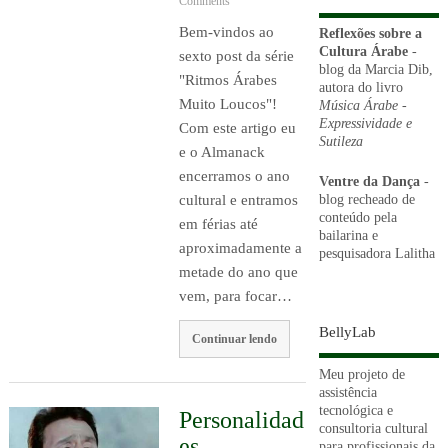
Comments
Bem-vindos ao
Reflexões sobre a
Cultura Árabe
-
sexto post da série
blog da Marcia Dib,
"Ritmos Árabes
autora do livro
Muito Loucos"!
Música Árabe -
Expressividade e
Com este artigo eu
Sutileza
e o Almanack
encerramos o ano
Ventre da Dança
-
blog recheado de
cultural e entramos
conteúdo pela
em férias até
bailarina e
aproximadamente a
pesquisadora Lalitha
metade do ano que
vem, para focar…
BellyLab
Continuar lendo
Meu projeto de
assistência
tecnológica e
Personalidad
consultoria cultural
es
para profissionais da