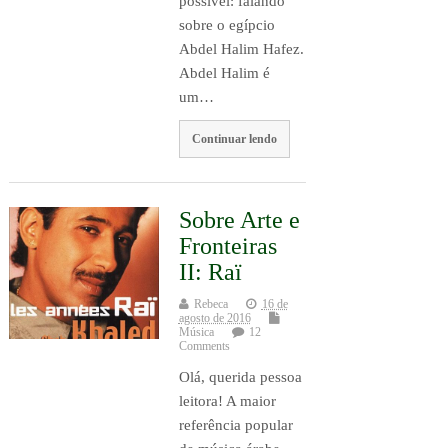
possível: falando
sobre o egípcio
Abdel Halim Hafez.
Abdel Halim é
um…
Continuar lendo
Sobre Arte e
Fronteiras
II: Raï
Rebeca
16 de
agosto de 2016
Música
12
Comments
Olá, querida pessoa
leitora! A maior
referência popular