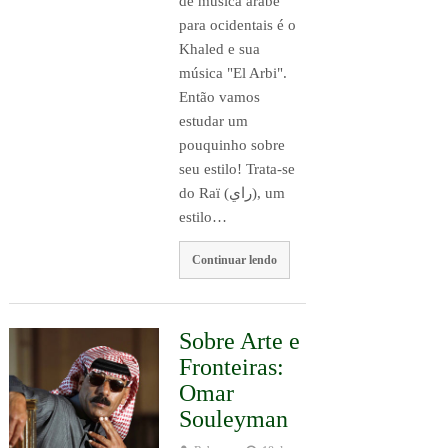
de música árabe
para ocidentais é o
Khaled e sua
música "El Arbi".
Então vamos
estudar um
pouquinho sobre
seu estilo! Trata-se
do Raï (راي‎‎), um
estilo…
Continuar lendo
Sobre Arte e
Fronteiras:
Omar
Souleyman