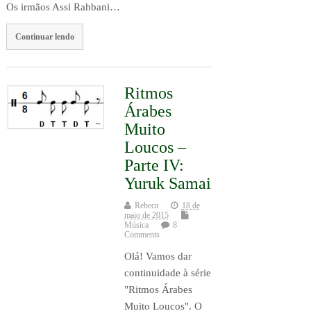
Os irmãos Assi Rahbani…
Continuar lendo
Ritmos
Árabes
Muito
Loucos –
Parte IV:
Yuruk Samai
Rebeca
18 de
maio de 2015
Música
8
Comments
Olá! Vamos dar
continuidade à série
"Ritmos Árabes
Muito Loucos". O