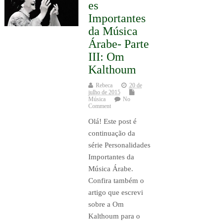
es
Importantes
da Música
Árabe- Parte
III: Om
Kalthoum
Rebeca
20 de
julho de 2015
Música
No
Comment
Olá! Este post é
continuação da
série Personalidades
Importantes da
Música Árabe.
Confira também o
artigo que escrevi
sobre a Om
Kalthoum para o