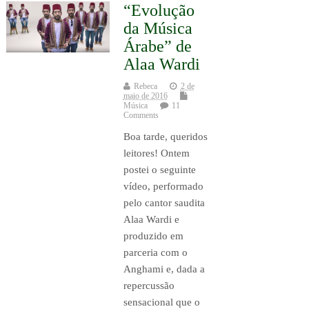
“Evolução
da Música
Árabe” de
Alaa Wardi
Rebeca
2 de
maio de 2016
Música
11
Comments
Boa tarde, queridos
leitores! Ontem
postei o seguinte
vídeo, performado
pelo cantor saudita
Alaa Wardi e
produzido em
parceria com o
Anghami e, dada a
repercussão
sensacional que o