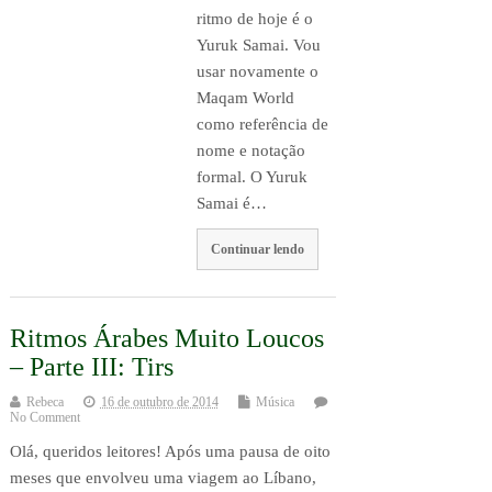
ritmo de hoje é o
Yuruk Samai. Vou
usar novamente o
Maqam World
como referência de
nome e notação
formal. O Yuruk
Samai é…
Continuar lendo
Ritmos Árabes Muito Loucos
– Parte III: Tirs
Rebeca
16 de outubro de 2014
Música
No Comment
Olá, queridos leitores! Após uma pausa de oito
meses que envolveu uma viagem ao Líbano,