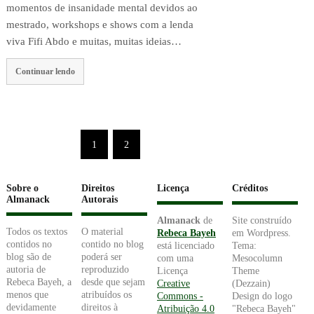
momentos de insanidade mental devidos ao
mestrado, workshops e shows com a lenda
viva Fifi Abdo e muitas, muitas ideias…
Continuar lendo
1
2
Sobre o
Direitos
Licença
Créditos
Almanack
Autorais
Almanack
de
Site construído
Todos os textos
O material
Rebeca Bayeh
em Wordpress.
contidos no
contido no blog
está licenciado
Tema:
blog são de
poderá ser
com uma
Mesocolumn
autoria de
reproduzido
Licença
Theme
Rebeca Bayeh, a
desde que sejam
Creative
(Dezzain)
menos que
atribuídos os
Commons -
Design do logo
devidamente
direitos à
Atribuição 4.0
"Rebeca Bayeh"