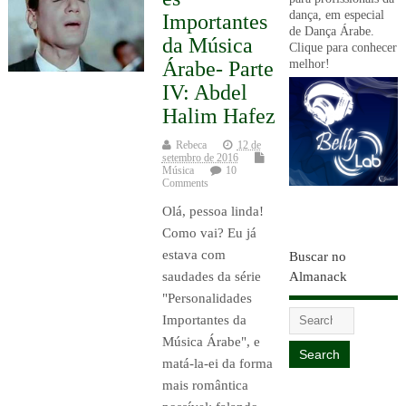
dança, em especial
Importantes
de Dança Árabe.
da Música
Clique para conhecer
melhor!
Árabe- Parte
IV: Abdel
Halim Hafez
Rebeca
12 de
setembro de 2016
Música
10
Comments
Olá, pessoa linda!
Como vai? Eu já
estava com
Buscar no
saudades da série
Almanack
"Personalidades
Importantes da
Música Árabe", e
matá-la-ei da forma
mais romântica