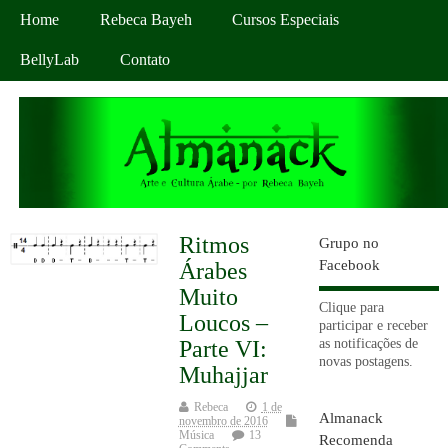
Home
Rebeca Bayeh
Cursos Especiais
BellyLab
Contato
Ritmos
Grupo no
Facebook
Árabes
Muito
Clique para
Loucos –
participar e receber
as notificações de
Parte VI:
novas postagens.
Muhajjar
Rebeca
1 de
Almanack
novembro de 2016
Música
13
Recomenda