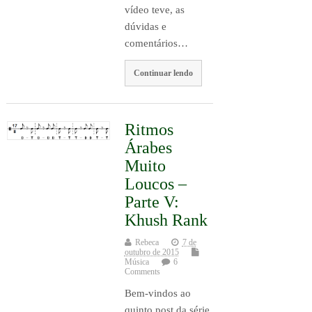
vídeo teve, as
dúvidas e
comentários…
Continuar lendo
Ritmos
Árabes
Muito
Loucos –
Parte V:
Khush Rank
Rebeca
7 de
outubro de 2015
Música
6
Comments
Bem-vindos ao
quinto post da série