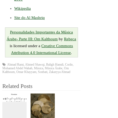
Wikipedia
Site do Al Mashriq
Personalidades Importantes da Música
Árabe- Parte III: Om Kalthoum
by
Rebeca
is licensed under a
Creative Commons
Attribution 4.0 International License
.
Ahmad Rami
,
Ahmed Shawqi
,
Baligh Hamdi
,
Corão
,
Mohamed Abdel Wahab
,
Música
,
Música Árabe
,
Om
Kalthoum
,
Omar Khayyam
,
Sonbati
,
Zakaryya Ahmad
Related Posts