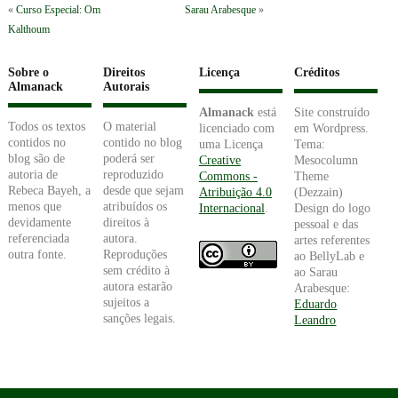
«
Curso Especial: Om
Sarau Arabesque
»
Kalthoum
Sobre o
Direitos
Licença
Créditos
Almanack
Autorais
Almanack
está
Site construído
Todos os textos
O material
licenciado com
em Wordpress.
contidos no
contido no blog
uma Licença
Tema:
blog são de
poderá ser
Creative
Mesocolumn
autoria de
reproduzido
Commons -
Theme
Rebeca Bayeh, a
desde que sejam
Atribuição 4.0
(Dezzain)
menos que
atribuídos os
Internacional
.
Design do logo
devidamente
direitos à
pessoal e das
referenciada
autora.
artes referentes
outra fonte.
Reproduções
ao BellyLab e
sem crédito à
ao Sarau
autora estarão
Arabesque:
sujeitos a
Eduardo
sanções legais.
Leandro