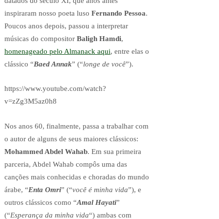
datados do século XI, que anos antes
inspiraram nosso poeta luso
Fernando Pessoa
.
Poucos anos depois, passou a interpretar
músicas do compositor
Baligh Hamdi
,
homenageado pelo Almanack aqui
, entre elas o
clássico “
Baed Annak
” (“
longe de você
”).
https://www.youtube.com/watch?
v=zZg3M5az0h8
Nos anos 60, finalmente, passa a trabalhar com
o autor de alguns de seus maiores clássicos:
Mohammed Abdel Wahab
. Em sua primeira
parceria, Abdel Wahab compôs uma das
canções mais conhecidas e choradas do mundo
árabe, “
Enta Omri
” (“
você é minha vida
”), e
outros clássicos como “
Amal Hayati
”
(“
Esperança da minha vida
“) ambas com