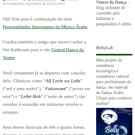
Ventre da Dança
-
Personalidades importantes da música árabe
blog recheado de
conteúdo pela
bailarina e
Olá! Este post é continuação da série
pesquisadora Lalitha
Personalidades Importantes da Música Árabe
.
Confira também o artigo que escrevi sobre a
BellyLab
Om Kalthoum para o site
Central Dança do
Ventre
.
Meu projeto de
assistência
tecnológica e
Você certamente já se deparou com canções
consultoria cultural
dela. Clássicos como “
Alf Leyla wa Leila
”
para profissionais da
dança, em especial
(“
mil e uma noites
“), “
Fakarouni
” (“
pense em
de Dança Árabe.
mim
“) e “
Leilet Hob
” (“
noite de amor
“) são
Clique para conhecer
melhor!
ouvidas à exaustão em inúmeras versões e
arranjos.
Seus shows duravam de três a quatro horas,