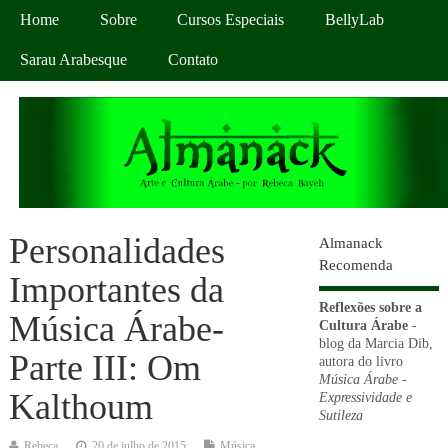
Home
Sobre
Cursos Especiais
BellyLab
Sarau Arabesque
Contato
Personalidades
Almanack
Recomenda
Importantes da
Reflexões sobre a
Música Árabe-
Cultura Árabe
-
blog da Marcia Dib,
Parte III: Om
autora do livro
Música Árabe -
Kalthoum
Expressividade e
Sutileza
Rebeca
20 de julho de 2015
Música
,